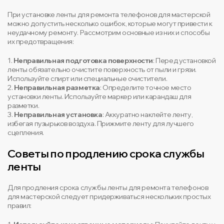
При установке ленты для ремонта телефонов для мастерской
можно допустить несколько ошибок, которые могут привести к
неудачному ремонту. Рассмотрим основные из них и способы
их предотвращения:
1.
Неправильная подготовка поверхности
: Перед установкой
ленты обязательно очистите поверхность от пыли и грязи.
Используйте спирт или специальные очистители.
2.
Неправильная разметка
: Определите точное место
установки ленты. Используйте маркер или карандаш для
разметки.
3.
Неправильная установка
: Аккуратно наклейте ленту,
избегая пузырьков воздуха. Прижмите ленту для лучшего
сцепления.
Советы по продлению срока службы
ленты
Для продления срока службы ленты для ремонта телефонов
для мастерской следует придерживаться нескольких простых
правил: