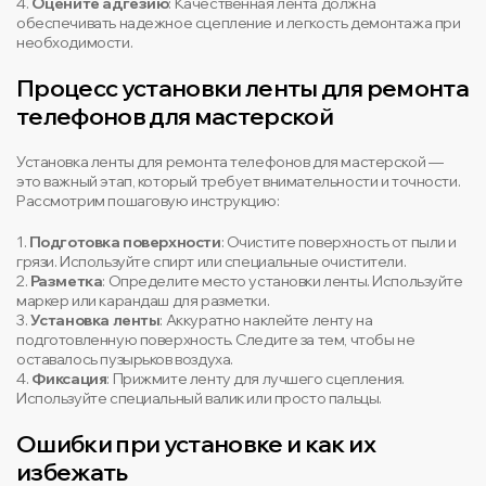
4.
Оцените адгезию
: Качественная лента должна
обеспечивать надежное сцепление и легкость демонтажа при
необходимости.
Процесс установки ленты для ремонта
телефонов для мастерской
Установка ленты для ремонта телефонов для мастерской —
это важный этап, который требует внимательности и точности.
Рассмотрим пошаговую инструкцию:
1.
Подготовка поверхности
: Очистите поверхность от пыли и
грязи. Используйте спирт или специальные очистители.
2.
Разметка
: Определите место установки ленты. Используйте
маркер или карандаш для разметки.
3.
Установка ленты
: Аккуратно наклейте ленту на
подготовленную поверхность. Следите за тем, чтобы не
оставалось пузырьков воздуха.
4.
Фиксация
: Прижмите ленту для лучшего сцепления.
Используйте специальный валик или просто пальцы.
Ошибки при установке и как их
избежать