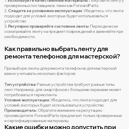
1.
Используйте качественные материалы
: Покупайте ленту у
проверенных поставщиков, таких как ForwardParts.
2.
Следите за условиями эксплуатации
: Убедитесь, что лента
подходит для условий, в которых будет использоваться
устройство.
3.
Регулярно проверяйте состояние ленты
: Периодически
осматривайте ленту на предмет повреждений и заменяйте при
необходимости.
Как правильно выбрать ленту для
ремонта телефонов для мастерской?
При выборе ленты для ремонта телефонов для мастерской
важно учитывать несколько факторов:
Тип устройства
: Разные устройства требуют разные типы
лент. Например, для смартфонов с большими экранами может
потребоваться термолента.
Условия эксплуатации
: Убедитесь, что лента подходит для
условий, в которых будет использоваться устройство.
Производитель
: Обратите внимание на репутацию
производителя. ForwardParts предлагает только проверенные
и сертифицированные материалы.
Какие ошибки можно допустить при