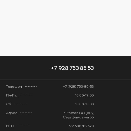
+7 928 753 85 53
Телефон
+7 (928) 753-85-53
Пн-Пт.
10:00-19:00
Сб.
10:00-18:00
Адрес
г. Ростов-на-Дону,
Серафимовича 55
ИНН
616608782570