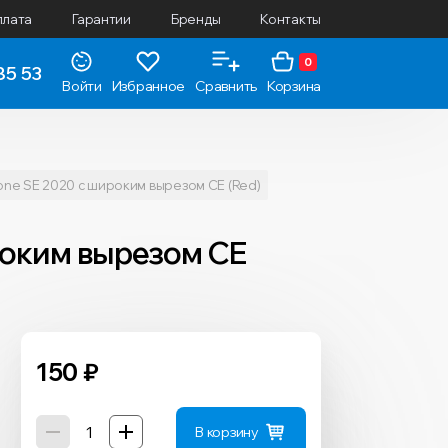
плата
Гарантии
Бренды
Контакты
0
85 53
Войти
Избранное
Сравнить
Корзина
one SE 2020 с широким вырезом CE (Red)
ироким вырезом CE
150
₽
В корзину