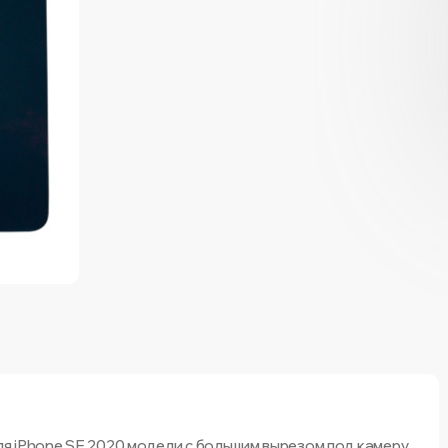
ля iPhone SE 2020 модели с большим вырезом под камеру