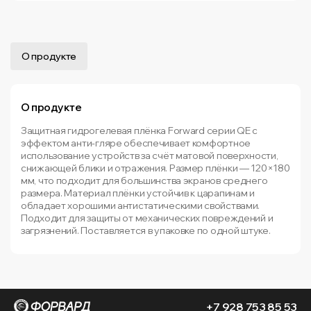
О продукте
О продукте
Защитная гидрогелевая плёнка Forward серии QE с
эффектом анти-гляре обеспечивает комфортное
использование устройств за счёт матовой поверхности,
снижающей блики и отражения. Размер плёнки — 120×180
мм, что подходит для большинства экранов среднего
размера. Материал плёнки устойчив к царапинам и
обладает хорошими антистатическими свойствами.
Подходит для защиты от механических повреждений и
загрязнений. Поставляется в упаковке по одной штуке.
+7 928 753 85 53