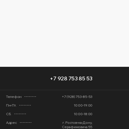
+7 928 753 85 53
Телефон
+7 (928) 753-85-53
Пн-Пт.
10:00-19:00
Сб.
10:00-18:00
Адрес
г. Ростов-на-Дону,
Серафимовича 55