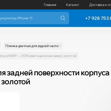
Главная
Каталог
Доставка и о
+7 928 753 
Пленка цветная для задней части
рпуса MWP — 008 (имитация кожи змеи), золотой
ля задней поверхности корпус
 золотой