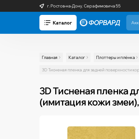
г. Ростов-на-Дону, Серафимовича 55
Каталог
Главная
Каталог
Плоттеры и плёнка
3D Тисненая пленка для задней поверхности ко
3D Тисненая пленка д
(имитация кожи змеи),