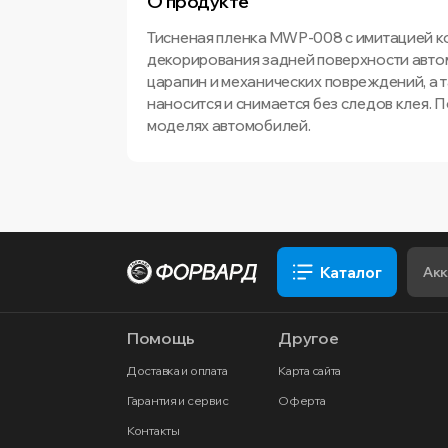
О продукте
Тисненая пленка MWP-008 с имитацией к
декорирования задней поверхности авто
царапин и механических повреждений, а 
наносится и снимается без следов клея. 
моделях автомобилей.
Каталог
Помощь
Другое
Доставка и оплата
Карта сайта
Гарантия и сервис
Оферта
Контакты