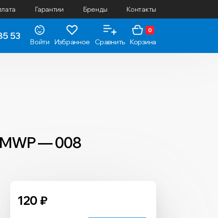
плата
Гарантии
Бренды
Контакты
0
85 53
Войти
Избранное
Сравнить
Корзина
а MWP — 008
120
₽